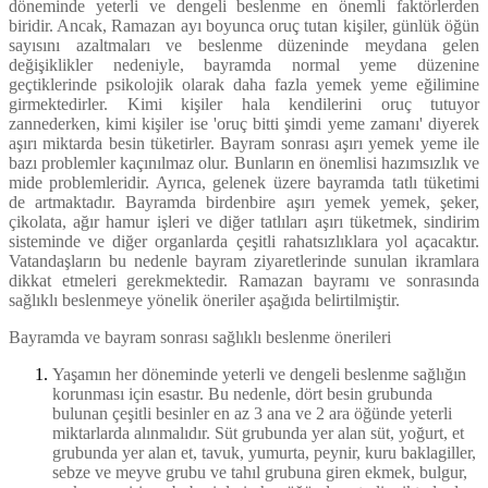
döneminde yeterli ve dengeli beslenme en önemli faktörlerden
biridir. Ancak, Ramazan ayı boyunca oruç tutan kişiler, günlük öğün
sayısını azaltmaları ve beslenme düzeninde meydana gelen
değişiklikler nedeniyle, bayramda normal yeme düzenine
geçtiklerinde psikolojik olarak daha fazla yemek yeme eğilimine
girmektedirler. Kimi kişiler hala kendilerini oruç tutuyor
zannederken, kimi kişiler ise 'oruç bitti şimdi yeme zamanı' diyerek
aşırı miktarda besin tüketirler. Bayram sonrası aşırı yemek yeme ile
bazı problemler kaçınılmaz olur. Bunların en önemlisi hazımsızlık ve
mide problemleridir. Ayrıca, gelenek üzere bayramda tatlı tüketimi
de artmaktadır. Bayramda birdenbire aşırı yemek yemek, şeker,
çikolata, ağır hamur işleri ve diğer tatlıları aşırı tüketmek, sindirim
sisteminde ve diğer organlarda çeşitli rahatsızlıklara yol açacaktır.
Vatandaşların bu nedenle bayram ziyaretlerinde sunulan ikramlara
dikkat etmeleri gerekmektedir. Ramazan bayramı ve sonrasında
sağlıklı beslenmeye yönelik öneriler aşağıda belirtilmiştir.
Bayramda ve bayram sonrası sağlıklı beslenme önerileri
Yaşamın her döneminde yeterli ve dengeli beslenme sağlığın
korunması için esastır. Bu nedenle, dört besin grubunda
bulunan çeşitli besinler en az 3 ana ve 2 ara öğünde yeterli
miktarlarda alınmalıdır. Süt grubunda yer alan süt, yoğurt, et
grubunda yer alan et, tavuk, yumurta, peynir, kuru baklagiller,
sebze ve meyve grubu ve tahıl grubuna giren ekmek, bulgur,