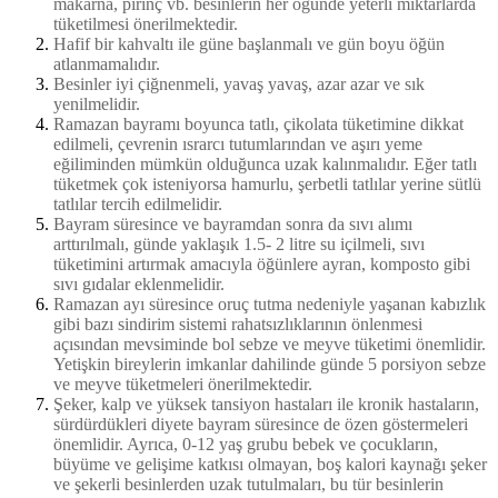
makarna, pirinç vb. besinlerin her öğünde yeterli miktarlarda
tüketilmesi önerilmektedir.
Hafif bir kahvaltı ile güne başlanmalı ve gün boyu öğün
atlanmamalıdır.
Besinler iyi çiğnenmeli, yavaş yavaş, azar azar ve sık
yenilmelidir.
Ramazan bayramı boyunca tatlı, çikolata tüketimine dikkat
edilmeli, çevrenin ısrarcı tutumlarından ve aşırı yeme
eğiliminden mümkün olduğunca uzak kalınmalıdır. Eğer tatlı
tüketmek çok isteniyorsa hamurlu, şerbetli tatlılar yerine sütlü
tatlılar tercih edilmelidir.
Bayram süresince ve bayramdan sonra da sıvı alımı
arttırılmalı, günde yaklaşık 1.5- 2 litre su içilmeli, sıvı
tüketimini artırmak amacıyla öğünlere ayran, komposto gibi
sıvı gıdalar eklenmelidir.
Ramazan ayı süresince oruç tutma nedeniyle yaşanan kabızlık
gibi bazı sindirim sistemi rahatsızlıklarının önlenmesi
açısından mevsiminde bol sebze ve meyve tüketimi önemlidir.
Yetişkin bireylerin imkanlar dahilinde günde 5 porsiyon sebze
ve meyve tüketmeleri önerilmektedir.
Şeker, kalp ve yüksek tansiyon hastaları ile kronik hastaların,
sürdürdükleri diyete bayram süresince de özen göstermeleri
önemlidir. Ayrıca, 0-12 yaş grubu bebek ve çocukların,
büyüme ve gelişime katkısı olmayan, boş kalori kaynağı şeker
ve şekerli besinlerden uzak tutulmaları, bu tür besinlerin