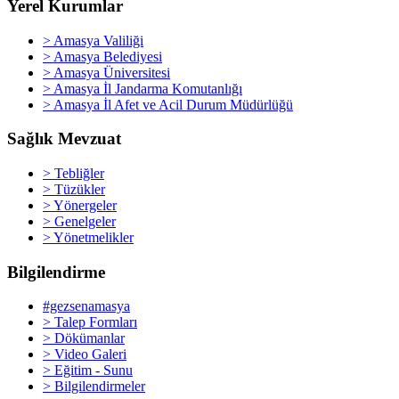
Yerel Kurumlar
> Amasya Valiliği
> Amasya Belediyesi
> Amasya Üniversitesi
> Amasya İl Jandarma Komutanlığı
> Amasya İl Afet ve Acil Durum Müdürlüğü
Sağlık Mevzuat
> Tebliğler
> Tüzükler
> Yönergeler
> Genelgeler
> Yönetmelikler
Bilgilendirme
#gezsenamasya
> Talep Formları
> Dökümanlar
> Video Galeri
> Eğitim - Sunu
> Bilgilendirmeler