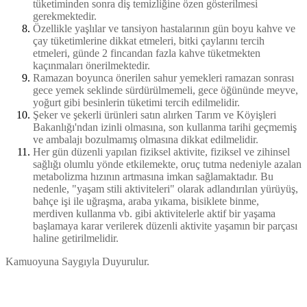
tüketiminden sonra diş temizliğine özen gösterilmesi
gerekmektedir.
Özellikle yaşlılar ve tansiyon hastalarının gün boyu kahve ve
çay tüketimlerine dikkat etmeleri, bitki çaylarını tercih
etmeleri, günde 2 fincandan fazla kahve tüketmekten
kaçınmaları önerilmektedir.
Ramazan boyunca önerilen sahur yemekleri ramazan sonrası
gece yemek seklinde sürdürülmemeli, gece öğününde meyve,
yoğurt gibi besinlerin tüketimi tercih edilmelidir.
Şeker ve şekerli ürünleri satın alırken Tarım ve Köyişleri
Bakanlığı'ndan izinli olmasına, son kullanma tarihi geçmemiş
ve ambalajı bozulmamış olmasına dikkat edilmelidir.
Her gün düzenli yapılan fiziksel aktivite, fiziksel ve zihinsel
sağlığı olumlu yönde etkilemekte, oruç tutma nedeniyle azalan
metabolizma hızının artmasına imkan sağlamaktadır. Bu
nedenle, "yaşam stili aktiviteleri" olarak adlandırılan yürüyüş,
bahçe işi ile uğraşma, araba yıkama, bisiklete binme,
merdiven kullanma vb. gibi aktivitelerle aktif bir yaşama
başlamaya karar verilerek düzenli aktivite yaşamın bir parçası
haline getirilmelidir.
Kamuoyuna Saygıyla Duyurulur.