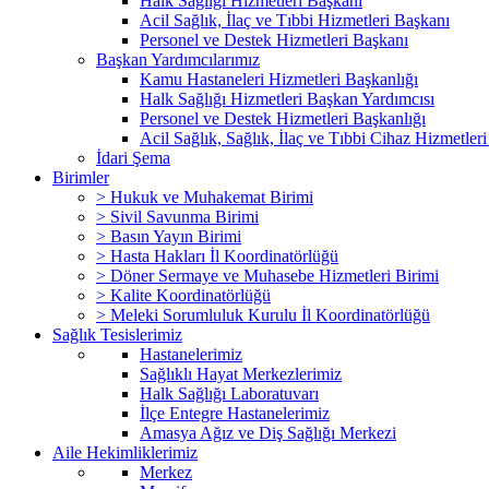
Halk Sağlığı Hizmetleri Başkanı
Acil Sağlık, İlaç ve Tıbbi Hizmetleri Başkanı
Personel ve Destek Hizmetleri Başkanı
Başkan Yardımcılarımız
Kamu Hastaneleri Hizmetleri Başkanlığı
Halk Sağlığı Hizmetleri Başkan Yardımcısı
Personel ve Destek Hizmetleri Başkanlığı
Acil Sağlık, Sağlık, İlaç ve Tıbbi Cihaz Hizmetleri
İdari Şema
Birimler
> Hukuk ve Muhakemat Birimi
> Sivil Savunma Birimi
> Basın Yayın Birimi
> Hasta Hakları İl Koordinatörlüğü
> Döner Sermaye ve Muhasebe Hizmetleri Birimi
> Kalite Koordinatörlüğü
> Meleki Sorumluluk Kurulu İl Koordinatörlüğü
Sağlık Tesislerimiz
Hastanelerimiz
Sağlıklı Hayat Merkezlerimiz
Halk Sağlığı Laboratuvarı
İlçe Entegre Hastanelerimiz
Amasya Ağız ve Diş Sağlığı Merkezi
Aile Hekimliklerimiz
Merkez