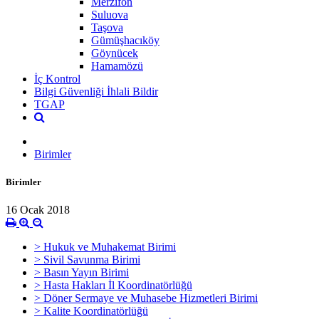
Merzifon
Suluova
Taşova
Gümüşhacıköy
Göynücek
Hamamözü
İç Kontrol
Bilgi Güvenliği İhlali Bildir
TGAP
Birimler
Birimler
16 Ocak 2018
> Hukuk ve Muhakemat Birimi
> Sivil Savunma Birimi
> Basın Yayın Birimi
> Hasta Hakları İl Koordinatörlüğü
> Döner Sermaye ve Muhasebe Hizmetleri Birimi
> Kalite Koordinatörlüğü