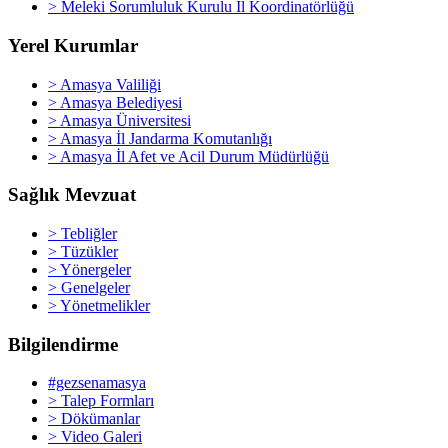
> Meleki Sorumluluk Kurulu İl Koordinatörlüğü
Yerel Kurumlar
> Amasya Valiliği
> Amasya Belediyesi
> Amasya Üniversitesi
> Amasya İl Jandarma Komutanlığı
> Amasya İl Afet ve Acil Durum Müdürlüğü
Sağlık Mevzuat
> Tebliğler
> Tüzükler
> Yönergeler
> Genelgeler
> Yönetmelikler
Bilgilendirme
#gezsenamasya
> Talep Formları
> Dökümanlar
> Video Galeri