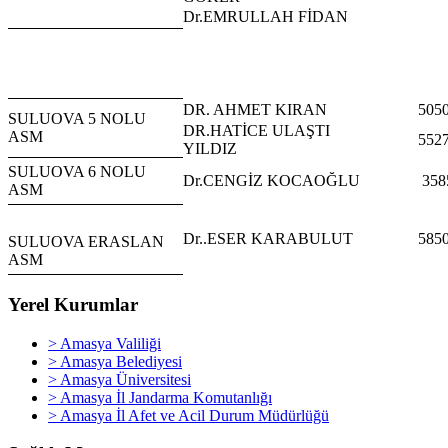
Dr.EMRULLAH FİDAN
DR. AHMET KIRAN
505
SULUOVA 5 NOLU
DR.HATİCE ULAŞTI
ASM
552
YILDIZ
SULUOVA 6 NOLU
Dr.CENGİZ KOCAOĞLU
358
ASM
Dr..ESER KARABULUT
585
SULUOVA ERASLAN
ASM
Yerel Kurumlar
> Amasya Valiliği
> Amasya Belediyesi
> Amasya Üniversitesi
> Amasya İl Jandarma Komutanlığı
> Amasya İl Afet ve Acil Durum Müdürlüğü