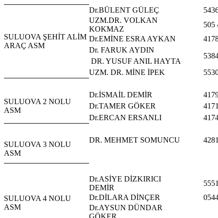
Dr.BÜLENT GÜLEÇ
543
UZM.DR. VOLKAN
505 
KOKMAZ
SULUOVA ŞEHİT ALİM
Dr.EMİNE ESRA AYKAN
417
ARAÇ ASM
Dr. FARUK AYDIN
538
DR. YUSUF ANIL HAYTA
UZM. DR. MİNE İPEK
553
Dr.İSMAİL DEMİR
417
SULUOVA 2 NOLU
Dr.TAMER GÖKER
417
ASM
Dr.ERCAN ERSANLI
417
DR. MEHMET SOMUNCU
428
SULUOVA 3 NOLU
ASM
Dr.ASİYE DİZKIRICI
555
DEMİR
Dr.DİLARA DİNÇER
054
SULUOVA 4 NOLU
ASM
Dr.AYSUN DÜNDAR
GÖKER