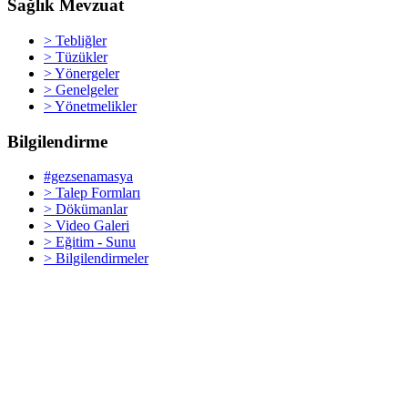
Sağlık Mevzuat
> Tebliğler
> Tüzükler
> Yönergeler
> Genelgeler
> Yönetmelikler
Bilgilendirme
#gezsenamasya
> Talep Formları
> Dökümanlar
> Video Galeri
> Eğitim - Sunu
> Bilgilendirmeler