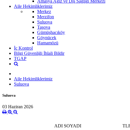
Amasya Ağız ve Diş Sağlığı Merkezi
Aile Hekimliklerimiz
Merkez
Merzifon
Suluova
Taşova
Gümüşhacıköy
Göynücek
Hamamözü
İç Kontrol
Bilgi Güvenliği İhlali Bildir
TGAP
Aile Hekimliklerimiz
Suluova
Suluova
03 Haziran 2026
ADI SOYADI
TL