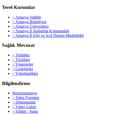
Yerel Kurumlar
> Amasya Valiliği
> Amasya Belediyesi
> Amasya Üniversitesi
> Amasya İl Jandarma Komutanlığı
> Amasya İl Afet ve Acil Durum Müdürlüğü
Sağlık Mevzuat
> Tebliğler
> Tüzükler
> Yönergeler
> Genelgeler
> Yönetmelikler
Bilgilendirme
#gezsenamasya
> Talep Formları
> Dökümanlar
> Video Galeri
> Eğitim - Sunu