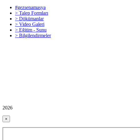
#gezsenamasya
> Talep Formları
> Dökümanlar
> Video Galeri
> Eğitim - Sunu
> Bilgilendirmeler
2026
×