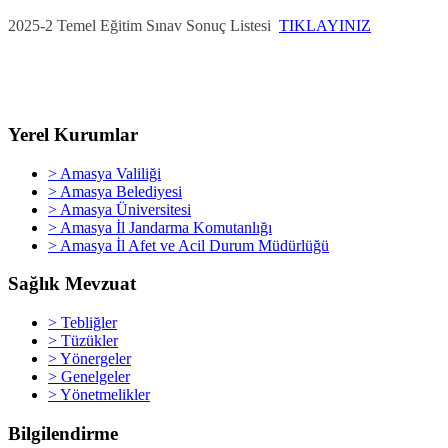
2025-2 Temel Eğitim Sınav Sonuç Listesi
TIKLAYINIZ
Yerel Kurumlar
> Amasya Valiliği
> Amasya Belediyesi
> Amasya Üniversitesi
> Amasya İl Jandarma Komutanlığı
> Amasya İl Afet ve Acil Durum Müdürlüğü
Sağlık Mevzuat
> Tebliğler
> Tüzükler
> Yönergeler
> Genelgeler
> Yönetmelikler
Bilgilendirme