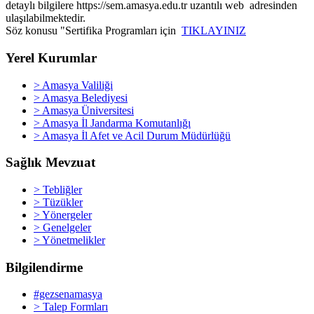
detaylı bilgilere https://sem.amasya.edu.tr uzantılı web adresinden
ulaşılabilmektedir.
Söz konusu "Sertifika Programları için
TIKLAYINIZ
Yerel Kurumlar
> Amasya Valiliği
> Amasya Belediyesi
> Amasya Üniversitesi
> Amasya İl Jandarma Komutanlığı
> Amasya İl Afet ve Acil Durum Müdürlüğü
Sağlık Mevzuat
> Tebliğler
> Tüzükler
> Yönergeler
> Genelgeler
> Yönetmelikler
Bilgilendirme
#gezsenamasya
> Talep Formları