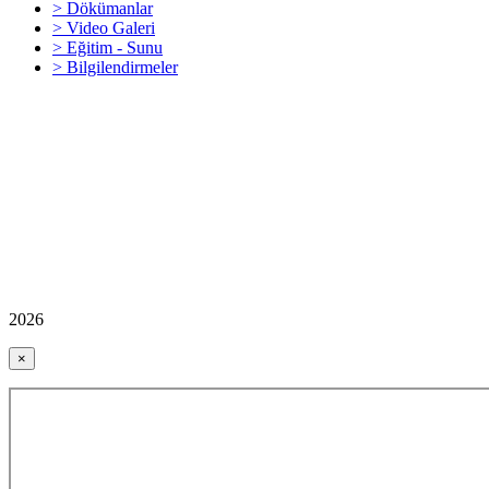
> Dökümanlar
> Video Galeri
> Eğitim - Sunu
> Bilgilendirmeler
2026
×