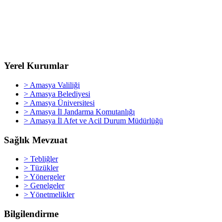
Yerel Kurumlar
> Amasya Valiliği
> Amasya Belediyesi
> Amasya Üniversitesi
> Amasya İl Jandarma Komutanlığı
> Amasya İl Afet ve Acil Durum Müdürlüğü
Sağlık Mevzuat
> Tebliğler
> Tüzükler
> Yönergeler
> Genelgeler
> Yönetmelikler
Bilgilendirme